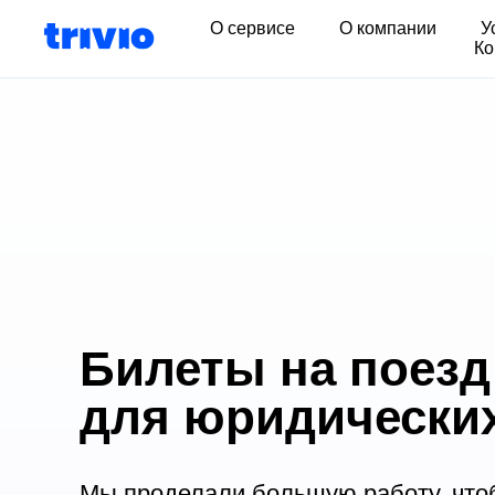
О сервисе
О компании
У
Ко
Билеты на поезд
для юридически
Мы проделали большую работу, что