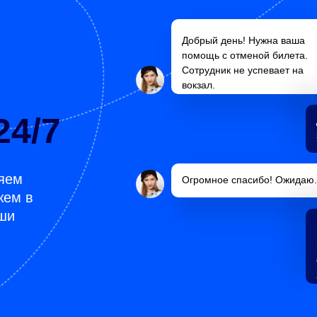
Добрый день! Нужна ваша
помощь с отменой билета.
Сотрудник не успевает на
вокзал.
24/7
яем
Огромное спасибо! Ожидаю.
жем в
ши