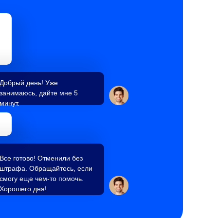
Добрый день! Уже
занимаюсь, дайте мне 5
минут.
Все готово! Отменили без
штрафа. Обращайтесь, если
смогу еще чем-то помочь.
Хорошего дня!