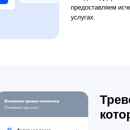
предоставляем ис
услугах.
Трев
кото