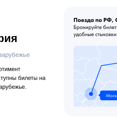
фия
 зарубежье
ртимент
ступны билеты на
зарубежье.