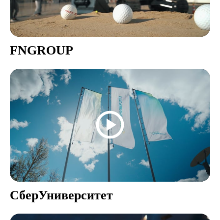
FNGROUP
СберУниверситет