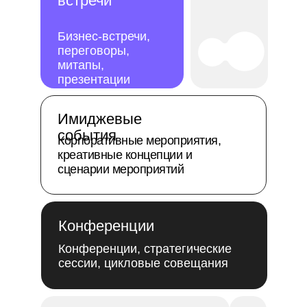
встречи
Бизнес-встречи,
переговоры,
митапы,
презентации
Имиджевые
события
Корпоративные мероприятия,
креативные концепции и
сценарии мероприятий
Конференции
Конференции, стратегические
сессии, цикловые совещания