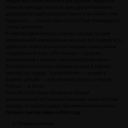
бюджетной авиакомпанией для дальних перевозок.
«Мне не приходит на ум ни одна другая компания,
добившаяся такой победной серии, и мы очень этим
гордимся», — сказал глава AirAsia Тони Фернандес в
своем заявлении.
В Азии Bangkok Airways получил награду лучшей
региональной авиакомпании восьмой раз подряд, в то
время как Vistara был назван лучшим перевозчиком
Индии/Южной Азии, а Fiji Airways — лучшим
перевозчиком в регионе Австралия/Тихий океан.
Ethiopian Airlines была названа лучшей в Африке
шестой год подряд. Turkish Airlines — лучшей в
Европе, airBaltic — в Восточной Европе, а Hainan
Airlines — в Китае.
Delta Air Lines была объявлена лучшей
авиакомпанией в Северной Америке, также получив
награду за лучший сервис авиакомпании в регионе.
Лучший экипаж мира в 2024 году:
Singapore Airlines