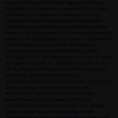
генеральный директор Skytrax Эдвард Плейстед в
заявлении, посвященном церемонии награждения в
особняке возле лондонского аэропорта Хитроу.
Ближневосточный авиаперевозчик за последнее
десятилетие завоевал прочную репутацию, помогая
отмеченному наградами катарскому международному
аэропорту Хамад утвердиться в качестве глобального
авиационного узла, способного бросить вызов
региональным конкурентам Дубаю и Абу-Даби.
Флот Qatar из 230 самолетов включает в себя 10 A380
суперджетов, Boeing 777-300ERs, Boeing 787-8s и
787-9s, Airbus A350-900s и A350-1000s, а также ряд
самолетов с меньшей вместимостью.
«Это момент гордости для Qatar Airways, и я с честью
делю эту награду с моими трудолюбивыми
коллегами», — сказал генеральный директор
авиакомпании Бадр Мохаммед Аль-Мейр в
заявлении, опубликованном Skytrax. «Эта награда
является свидетельством нашей неустанной
приверженности предоставлению беспрецедентного