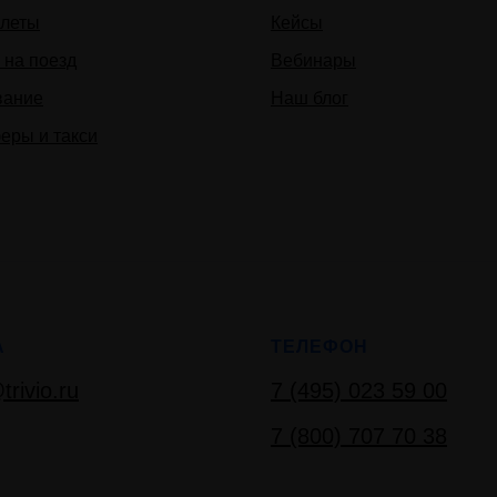
леты
Кейсы
 на поезд
Вебинары
вание
Наш блог
еры и такси
А
ТЕЛЕФОН
trivio.ru
7 (495) 023 59 00
7 (800) 707 70 38