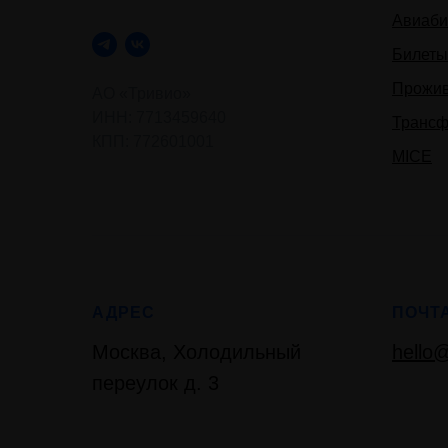
Авиаби
Билеты
Прожи
АО «Тривио»
ИНН: 7713459640
Трансф
КПП: 772601001
MICE
АДРЕС
ПОЧТ
Москва, Холодильный
hello@
переулок д. 3