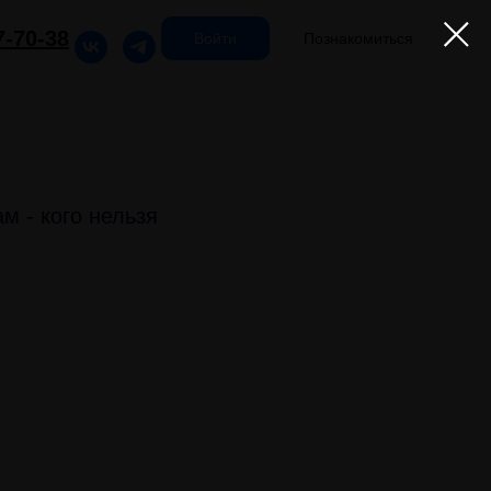
7-70-38
Войти
Познакомиться
м - кого нельзя