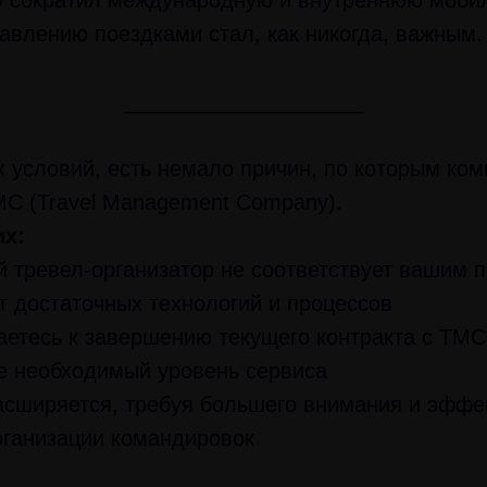
9 сократил международную и внутреннюю мобил
авлению поездками стал, как никогда, важным.
____________________
 условий, есть немало причин, по которым ко
MC (Travel Management Company).
их:
 тревел-организатор не соответствует вашим 
т достаточных технологий и процессов
етесь к завершению текущего контракта с TMC 
е необходимый уровень сервиса
сширяется, требуя большего внимания и эффе
рганизации командировок