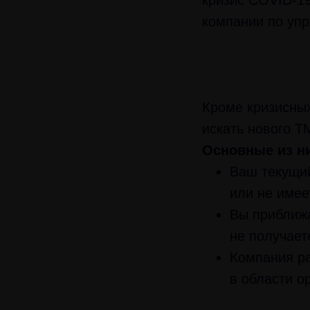
кризис COVID-1
компании по упр
Кроме кризисных
искать нового T
Основные из н
Ваш текущий
или не имее
Вы приближа
не получает
Компания ра
в области о