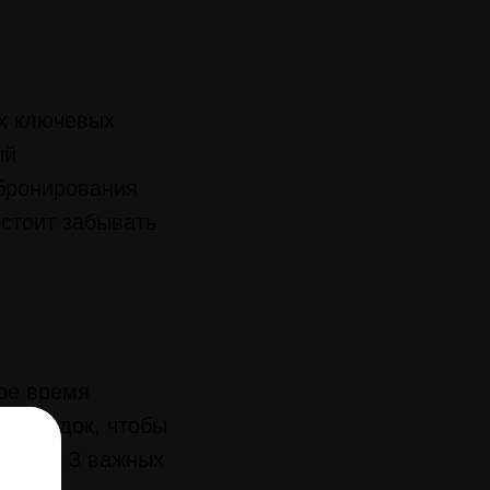
их ключевых
ый
 бронирования
 стоит забывать
мое время
 поездок, чтобы
. Есть 3 важных