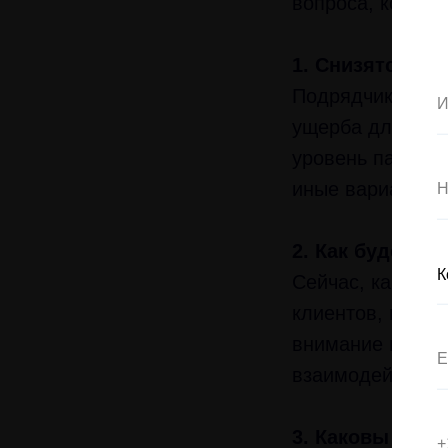
вопроса, которы
1. Снизятся л
Подрядчик долже
ущерба для каче
уровень партнёр
иные варианты 
2. Как будет в
Сейчас, как ник
клиентов, котор
внимание на пер
взаимодействия 
3. Каковы возм