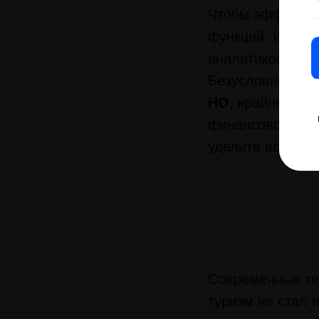
Чтобы эффектив
функций. Изучит
аналитикой и от
Безусловно, офо
НО
, крайне важ
финансового бл
уделите возможн
Современные те
туризм не стал