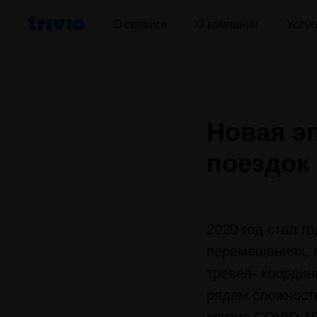
О сервисе
О компании
Услуг
Новая э
поездок
2020 год стал г
перемещениях, м
тревел- координ
рядом сложносте