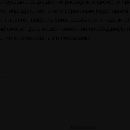
бствующие сокращению расходов и времени при
то, определённо, стало серьёзным подспорьем 
а. Главное, выбрать универсального и надёжног
рый сможет дать вашей компании необходимую 
лении корпоративными поездками.
ТЬИ
и
Полезное