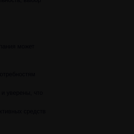
ьность, выбор
мпания может
потребностям
и уверены, что
ктивных средств