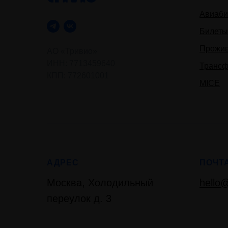
Авиаби
Билеты
Прожи
АО «Тривио»
ИНН: 7713459640
Трансф
КПП: 772601001
MICE
АДРЕС
ПОЧТ
Москва, Холодильный
hello@
переулок д. 3