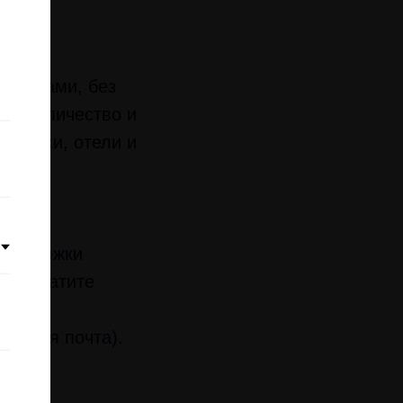
г:
ировками, без
на количество и
возчики, отели и
 поддержки
и. Обратите
ронная почта).