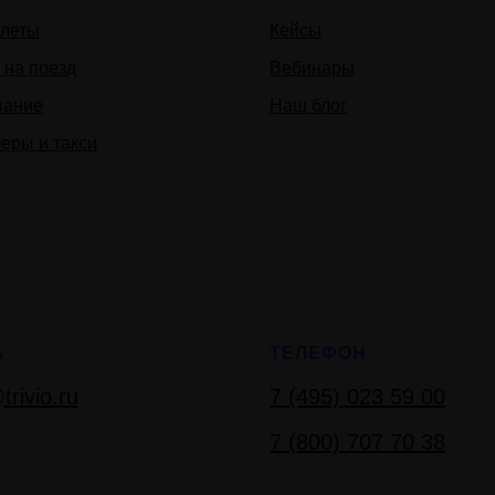
леты
Кейсы
 на поезд
Вебинары
вание
Наш блог
еры и такси
А
ТЕЛЕФОН
trivio.ru
7 (495) 023 59 00
7 (800) 707 70 38