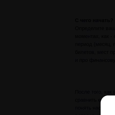
С чего начать?
Определите ваш
моментах, как -
период (месяц, 
билетов, мест п
и про финансову
После того, как
сравнить его с 
понять наскольк