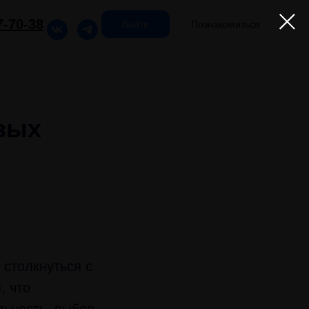
7-70-38
Войти
Познакомиться
вых
 столкнуться с
, что