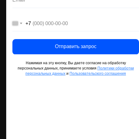
+7
+7
+7
Отправить запрос
Отправить запрос
Отправить запрос
Нажимая на эту кнопку, Вы даете согласие на обработку
Нажимая на эту кнопку, Вы даете согласие на обработку
Нажимая на эту кнопку, Вы даете согласие на обработку
персональных данных, принимаете условия
персональных данных, принимаете условия
персональных данных, принимаете условия
Политики обработки
Политики обработки
Политики обработки
персональных данных
персональных данных
персональных данных
и
и
и
Пользовательского соглашения
Пользовательского соглашения
Пользовательского соглашения