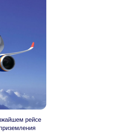
лижайшем рейсе
е приземления