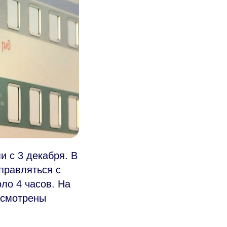
 с 3 декабря. В
правляться с
оло 4 часов. На
усмотрены