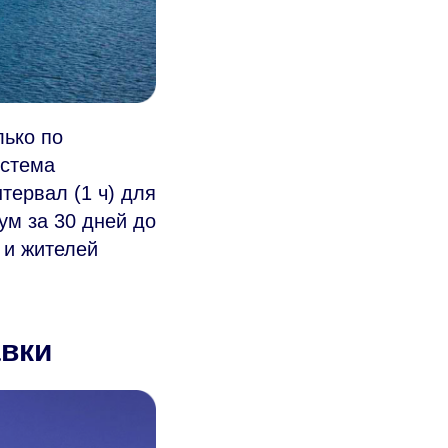
лько по
истема
тервал (1 ч) для
ум за 30 дней до
 и жителей
авки