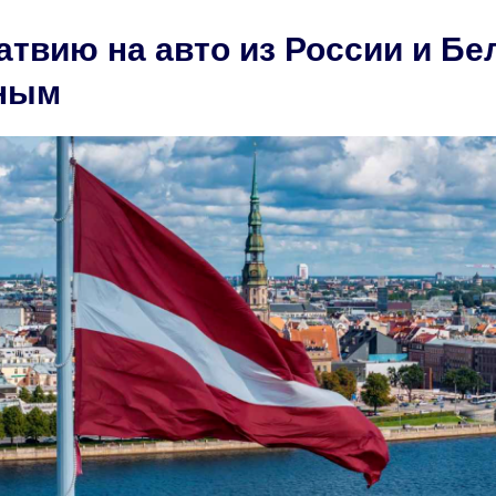
атвию на авто из России и Бе
тным