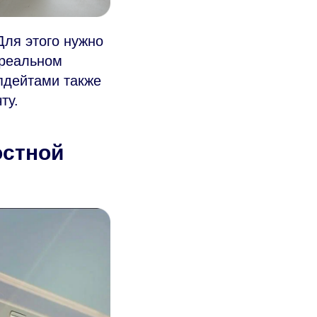
Для этого нужно
 реальном
пдейтами также
ту.
остной