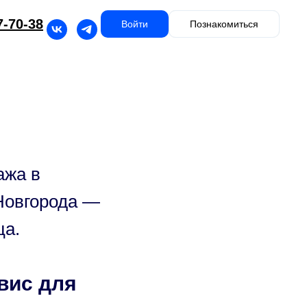
7-70-38
Войти
Познакомиться
ажа в
 Новгорода —
ца.
вис для