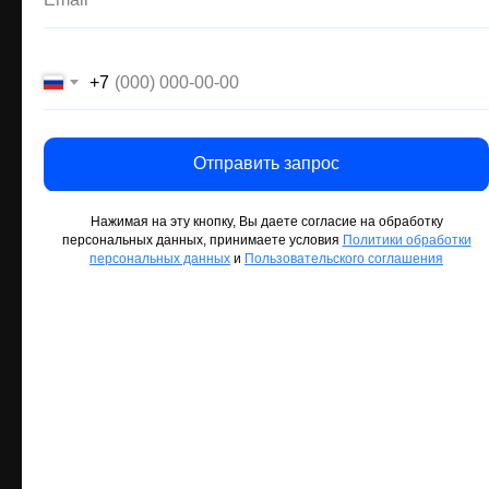
+7
+7
+7
Отправить запрос
Отправить запрос
Отправить запрос
Нажимая на эту кнопку, Вы даете согласие на обработку
Нажимая на эту кнопку, Вы даете согласие на обработку
Нажимая на эту кнопку, Вы даете согласие на обработку
персональных данных, принимаете условия
персональных данных, принимаете условия
персональных данных, принимаете условия
Политики обработки
Политики обработки
Политики обработки
персональных данных
персональных данных
персональных данных
и
и
и
Пользовательского соглашения
Пользовательского соглашения
Пользовательского соглашения