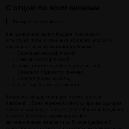
С отцом по всем океанам
Автор
: Оскар Конюхов
Книга написана сыном Федора Конюхова —
известного путешественника и первого человека,
достигшего всех
пяти полюсов Земли
:
Северный географический;
Южный географический;
полюс относительной недоступности (в
Северном Ледовитом океане);
Эверест (полюс высоты);
мыс Горн (полюс яхтсменов).
В одиночку Федор совершил 5 кругосветных
плаваний, 17 раз пересек Атлантику, причем один раз
на весельной лодке. Вот уже 25 лет Конюхов-младший
остается бессменным руководителем
экспедиционных штабов отца. В своей дебютной
книге Оскар рассказывает о секретах экспедиционной