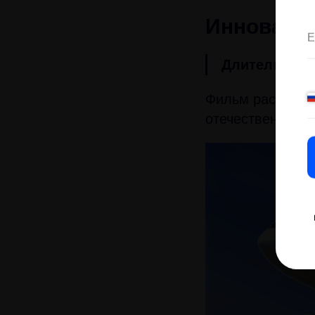
Инновации
Длительност
Фильм рассказы
отечественной а