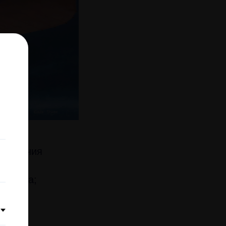
обретения
амолета;