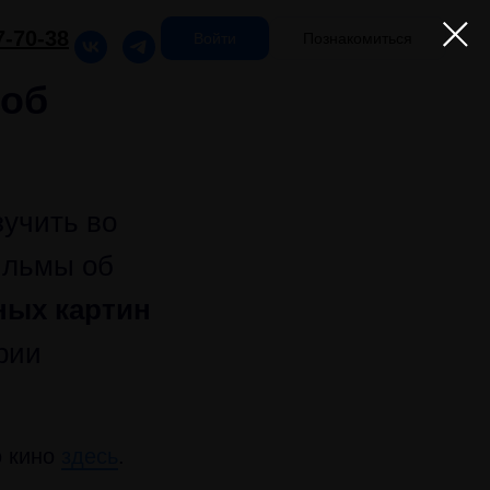
7-70-38
Войти
Познакомиться
 об
зучить во
ильмы об
ных картин
рии
о кино
здесь
.