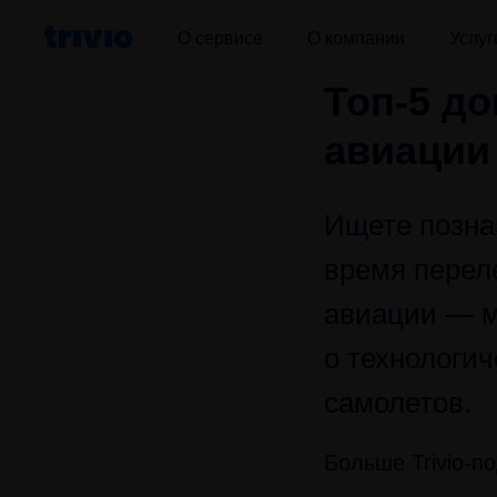
О сервисе
О компании
Услуг
Топ-5 д
авиации
Ищете позна
время перел
авиации — м
о технологи
самолетов.
Больше Trivio-п