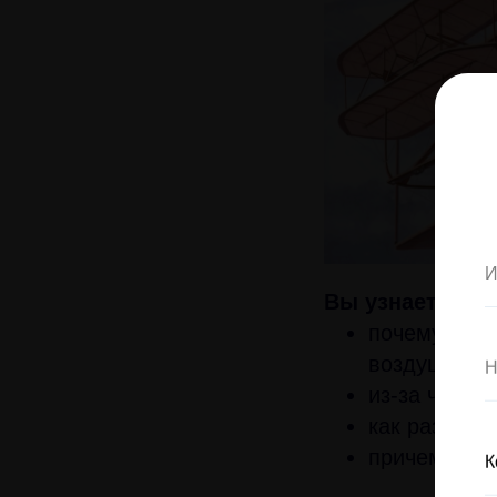
Вы узнаете
:
почему вело
воздушного 
из-за чего 
как развива
причем здес