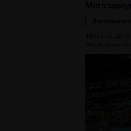
Мегазаводы
Длительност
Фильм об одном
широкофюзеляжн