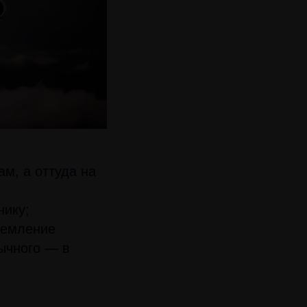
м, а оттуда на
нику;
тремление
бычного — в