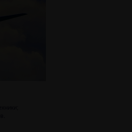
ехники;
в.