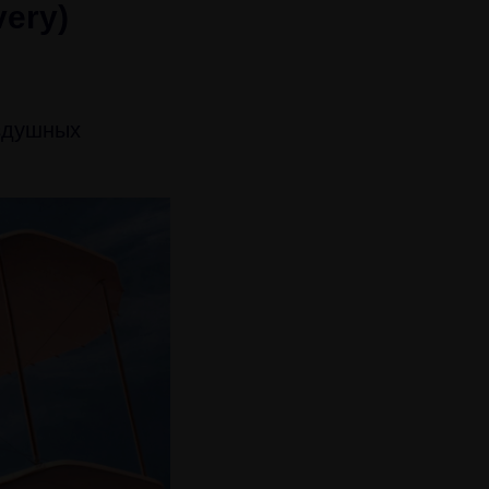
ery)
оздушных