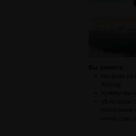
Вы узнаете
:
как розы из
Аляску;
почему мы н
об истории 
постепенно 
нечто само 