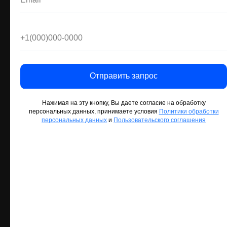
Отправить запрос
Отправить запрос
Отправить запрос
Нажимая на эту кнопку, Вы даете согласие на обработку
Нажимая на эту кнопку, Вы даете согласие на обработку
Нажимая на эту кнопку, Вы даете согласие на обработку
персональных данных, принимаете условия
персональных данных, принимаете условия
персональных данных, принимаете условия
Политики обработки
Политики обработки
Политики обработки
персональных данных
персональных данных
персональных данных
и
и
и
Пользовательского соглашения
Пользовательского соглашения
Пользовательского соглашения