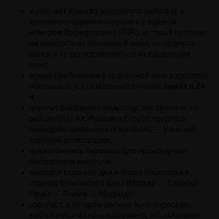
у него
нет
единого авиабилета билета (т. е.
купленного одним платежом и с единым
номером бронирования PNR), который позволит
не
выходить из транзитной зоны, не получать
багаж и не регистрироваться на следующий
рейс;
время пребывания в транзитной зоне аэропорта
превышает установленный страной
лимит в 24
ч
;
перелет выполняет лоукостер: как правило, на
рейсах Wizz Air, Ryanair и Easyjet придется
проходить пограничный контроль — у них нет
сквозной регистрации;
нужно сменить терминал для прохождения
паспортного контроля;
маршрут включает две и более пересадки в
странах Шенгенской зоны (Москва → Стамбул →
Прага → Париж → Мадрид);
аэропорт, в котором должна быть пересадка,
закрывается на ночь (например, это актуально