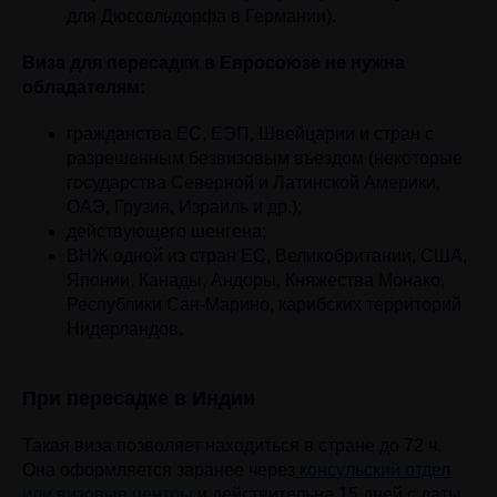
для Дюссельдорфа в Германии).
Виза для пересадки в Евросоюзе не нужна
обладателям:
гражданства ЕС, ЕЭП, Швейцарии и стран с
разрешенным безвизовым въездом (некоторые
государства Северной и Латинской Америки,
ОАЭ, Грузия, Израиль и др.);
действующего шенгена;
ВНЖ одной из стран ЕС, Великобритании, США,
Японии, Канады, Андоры, Княжества Монако,
Республики Сан-Марино, карибских территорий
Нидерландов.
При пересадке в Индии
Такая виза позволяет находиться в стране до 72 ч.
Она оформляется заранее через
консульский отдел
или визовые центры
и действительна 15 дней с даты