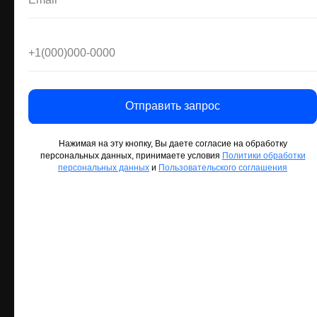
Отправить запрос
Отправить запрос
Отправить запрос
Нажимая на эту кнопку, Вы даете согласие на обработку
Нажимая на эту кнопку, Вы даете согласие на обработку
Нажимая на эту кнопку, Вы даете согласие на обработку
персональных данных, принимаете условия
персональных данных, принимаете условия
персональных данных, принимаете условия
Политики обработки
Политики обработки
Политики обработки
персональных данных
персональных данных
персональных данных
и
и
и
Пользовательского соглашения
Пользовательского соглашения
Пользовательского соглашения