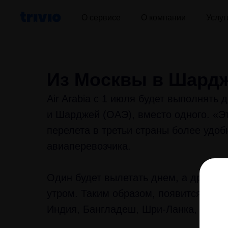
О сервисе
О компании
Услуг
Из Москвы в Шарджу
Air Arabia с 1 июля будет выполнять
и Шарджей (ОАЭ), вместо одного. «Э
перелета в третьи страны более удо
авиаперевозчика.
Один будет вылетать днем, а другой
утром. Таким образом, появится боль
Индия, Бангладеш, Шри-Ланка, Саудо