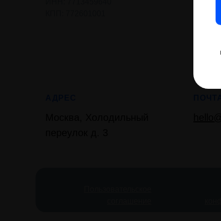
ИНН: 7713459640
Трансф
КПП: 772601001
MICE
АДРЕС
ПОЧТ
Москва, Холодильный
hello@
переулок д. 3
Пользовательское
соглашение
кон