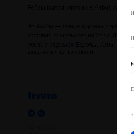
Рейсы выполняются на Airbus А320 и
Air Arabia — самая крупная лоукост
которая выполняет рейсы в 46 стран
идет о странах Европы, Азии, Севе
2022-06-27 11:18
Новости
Услуг
Авиаби
Билеты
Прожи
АО «Тривио»