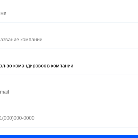
 А321.
-авиакомпания на Ближнем Востоке,
 по 170 направлениям. В основном речь
рной и Восточной Африки.
и
Полезное
леты
Кейсы
 на поезд
Вебинары
вание
Наш блог